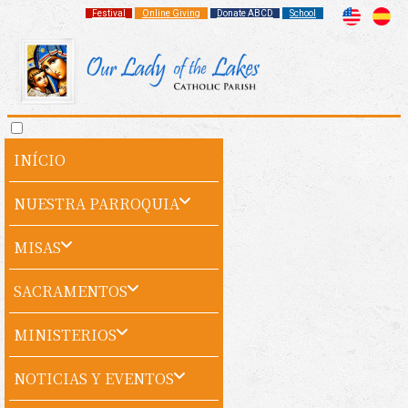
Festival
Online Giving
Donate ABCD
School
INÍCIO
NUESTRA PARROQUIA
MISAS
SACRAMENTOS
MINISTERIOS
NOTICIAS Y EVENTOS