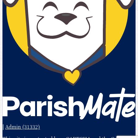
|
Admin (31332)